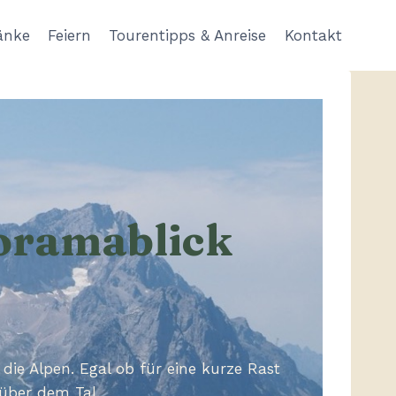
änke
Feiern
Tourentipps & Anreise
Kontakt
noramablick
ie Alpen. Egal ob für eine kurze Rast
über dem Tal.