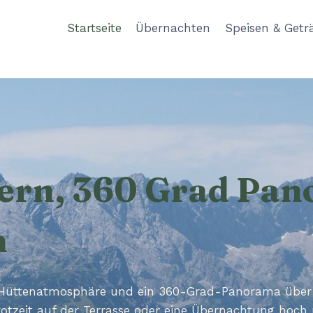
Startseite
Übernachten
Speisen & Getr
tern, 360 Grad Pa
n
 Hüttenatmosphäre und ein 360-Grad-Panorama über d
otzeit auf der Terrasse oder eine Übernachtung hoch 