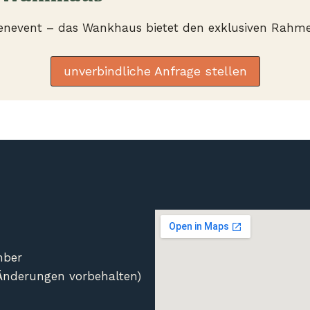
enevent – das Wankhaus bietet den exklusiven Rahmen
unverbindliche Anfrage stellen
mber
e Änderungen vorbehalten)